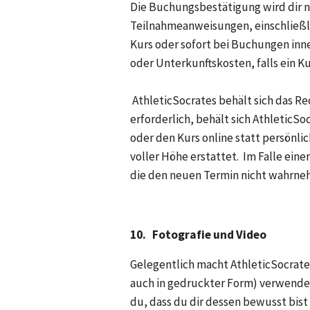
Die Buchungsbestätigung wird dir n
Teilnahmeanweisungen, einschließl
Kurs oder sofort bei Buchungen inne
oder Unterkunftskosten, falls ein Kur
 AthleticSocrates behält sich das Recht vor, Veranstaltungen zu stornieren oder umzuplanen, falls dies erforderlich ist.  Falls 
erforderlich, behält sich AthleticSo
oder den Kurs online statt persönli
voller Höhe erstattet.  Im Falle ei
die den neuen Termin nicht wahrneh
10.
Fotografie und Video
Gelegentlich macht AthleticSocrates
auch in gedruckter Form) verwendet
du, dass du dir dessen bewusst bist