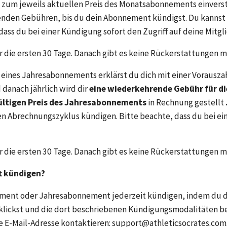
r
 zum jeweils aktuellen Preis des Monatsabonnements einverst
enden Gebühren, bis du dein Abonnement kündigst. Du kannst
dass du bei einer Kündigung sofort den Zugriff auf deine Mitglie
ür die ersten 30 Tage. Danach gibt es keine Rückerstattungen 
 eines Jahresabonnements erklärst du dich mit einer Vorauszah
danach jährlich wird dir 
eine wiederkehrende Gebühr für di
tigen Preis des Jahresabonnements 
in Rechnung gestellt 
n Abrechnungszyklus kündigen. Bitte beachte, dass du bei ei
ür die ersten 30 Tage. Danach gibt es keine Rückerstattungen 
t kündigen?
ent oder Jahresabonnement jederzeit kündigen, indem du dich
lickst und die dort beschriebenen Kündigungsmodalitäten bef
se E-Mail-Adresse kontaktieren: support@athleticsocrates.co