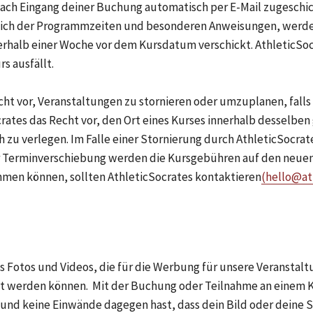
ach Eingang deiner Buchung automatisch per E-Mail zugeschick
ich der Programmzeiten und besonderen Anweisungen, werden
rhalb einer Woche vor dem Kursdatum verschickt. AthleticSocra
s ausfällt.
crates das Recht vor, den Ort eines Kurses innerhalb desselben
ch zu verlegen. Im Falle einer Stornierung durch AthleticSocra
ner Terminverschiebung werden die Kursgebühren auf den neuen
men können, sollten AthleticSocrates kontaktieren
(hello@at
 Fotos und Videos, die für die Werbung für unsere Veranstaltu
 werden können.  Mit der Buchung oder Teilnahme an einem Ku
 und keine Einwände dagegen hast, dass dein Bild oder deine S